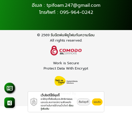
อีเมล :
tpifoam.247@gmail.com
โทรศัพท์ :
095-964-0242
© 2569
รับฉีดพ่นพียูโฟมกันความร้อน
All rights reserved.
Work is Secure
Protect Data With Encrypt
Powered By
เว็บไซต์นี้ใช้คุกกี้
Thailand YellowPages
เราใช้คุกกี้เพื่อเพิ่มประสิทธิภาพและ
ตั้งค่าคุกกี้
ยอมรับ
มอบประสบการณ์ความพึงพอใจ
ของท่านในการใช้งานเว็บไซต์
เรียน
รู้เพิ่มเติม