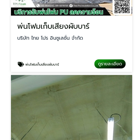
พ่นโฟมเก็บเสียงผับบาร์
บริษัท ไทย โปร อินซูเลชั่น จำกัด
ดูรายละเอียด
พ่นโฟมเก็บเสียงผับบาร์