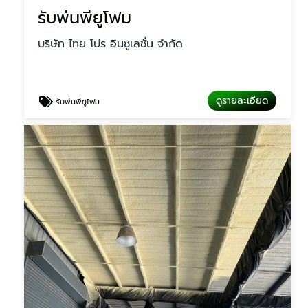
รับพ่นพียูโฟม
บริษัท ไทย โปร อินซูเลชั่น จำกัด
ดูรายละเอียด
รับพ่นพียูโฟม