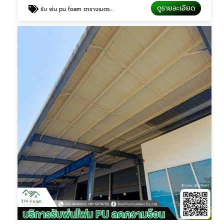
ดูรายละเอียด
รับ พ่น pu foam ตารางเมตรละ