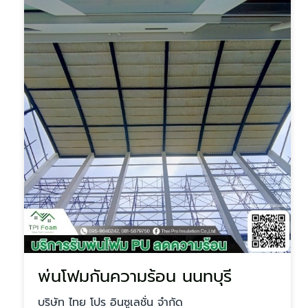
พ่นโฟมกันความร้อน นนทบุรี
บริษัท ไทย โปร อินซูเลชั่น จำกัด