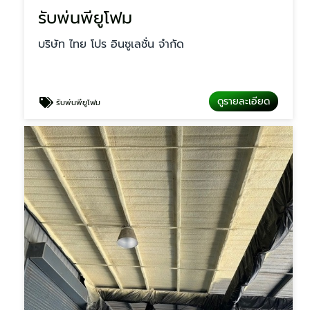
รับพ่นพียูโฟม
บริษัท ไทย โปร อินซูเลชั่น จำกัด
ดูรายละเอียด
รับพ่นพียูโฟม