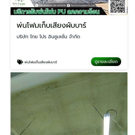
พ่นโฟมเก็บเสียงผับบาร์
บริษัท ไทย โปร อินซูเลชั่น จำกัด
ดูรายละเอียด
พ่นโฟมเก็บเสียงผับบาร์