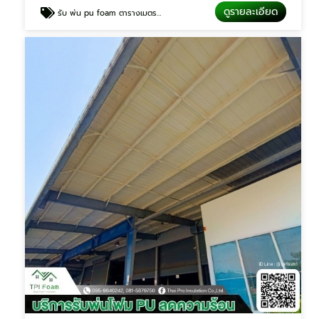
ดูรายละเอียด
รับ พ่น pu foam ตารางเมตรละ