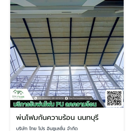
พ่นโฟมกันความร้อน นนทบุรี
บริษัท ไทย โปร อินซูเลชั่น จำกัด